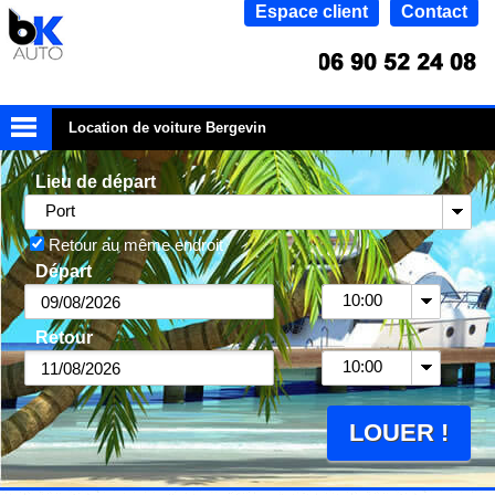
Espace client
Contact
Location de voiture Bergevin
Lieu de départ
Port
Retour au même endroit
Départ
10:00
Retour
10:00
LOUER !